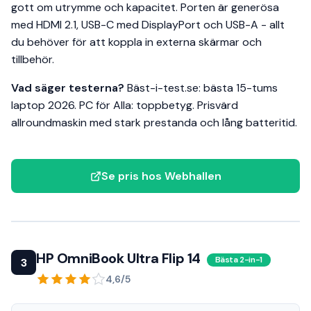
gott om utrymme och kapacitet. Porten är generösa
med HDMI 2.1, USB-C med DisplayPort och USB-A - allt
du behöver för att koppla in externa skärmar och
tillbehör.
Vad säger testerna?
Bäst-i-test.se: bästa 15-tums
laptop 2026. PC för Alla: toppbetyg. Prisvärd
allroundmaskin med stark prestanda och lång batteritid.
Se pris hos Webhallen
HP OmniBook Ultra Flip 14
Bästa 2-in-1
3
4,6/5