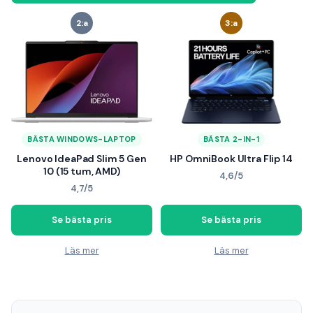
2:a
3:a
BÄSTA WINDOWS-LAPTOP
BÄSTA 2-IN-1
Lenovo IdeaPad Slim 5 Gen
HP OmniBook Ultra Flip 14
10 (15 tum, AMD)
4,6/5
4,7/5
Se bästa pris
Se bästa pris
Läs mer
Läs mer