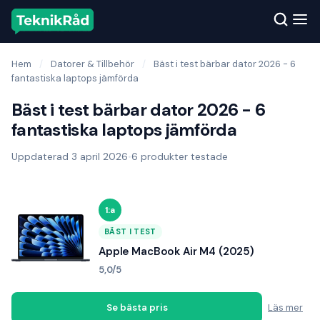
Hem
/
Datorer & Tillbehör
/
Bäst i test bärbar dator 2026 - 6
fantastiska laptops jämförda
Bäst i test bärbar dator 2026 - 6
fantastiska laptops jämförda
Uppdaterad 3 april 2026
•
6 produkter testade
1:a
BÄST I TEST
Apple MacBook Air M4 (2025)
5,0/5
Se bästa pris
Läs mer