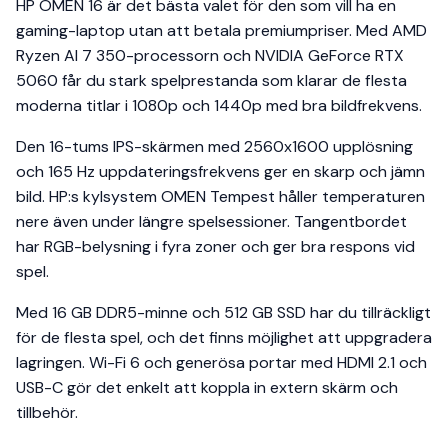
HP OMEN 16 är det bästa valet för den som vill ha en
gaming-laptop utan att betala premiumpriser. Med AMD
Ryzen AI 7 350-processorn och NVIDIA GeForce RTX
5060 får du stark spelprestanda som klarar de flesta
moderna titlar i 1080p och 1440p med bra bildfrekvens.
Den 16-tums IPS-skärmen med 2560x1600 upplösning
och 165 Hz uppdateringsfrekvens ger en skarp och jämn
bild. HP:s kylsystem OMEN Tempest håller temperaturen
nere även under längre spelsessioner. Tangentbordet
har RGB-belysning i fyra zoner och ger bra respons vid
spel.
Med 16 GB DDR5-minne och 512 GB SSD har du tillräckligt
för de flesta spel, och det finns möjlighet att uppgradera
lagringen. Wi-Fi 6 och generösa portar med HDMI 2.1 och
USB-C gör det enkelt att koppla in extern skärm och
tillbehör.