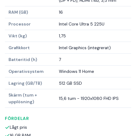
(DP + PD), HDMI 1.4b, 3,5 mm
RAM (GB)
16
Processor
Intel Core Ultra 5 225U
Vikt (kg)
1,75
Grafikkort
Intel Graphics (integrerat)
Batteritid (h)
7
Operativsystem
Windows 11 Home
Lagring (GB/TB)
512 GB SSD
Skärm (tum +
15,6 tum - 1920x1080 FHD IPS
upplösning)
FÖRDELAR
Lågt pris
16 GB RAM