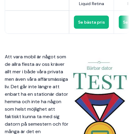
Liquid Retina
IPS
Se bästa pris
Se bä
Att vara mobil är något som
de allra flesta av oss kräver
allt mer i både våra privata
men även våra affärsmässiga
liv. Det går inte längre att
enbart ha en stationär dator
hemma och inte ha någon
som helst möjlighet att
faktiskt kunna ta med sig
datorn på semestern och för
många är det en