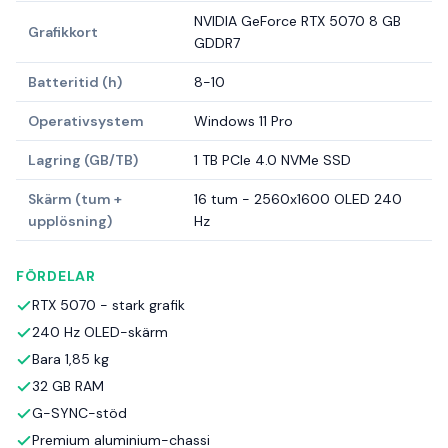
NVIDIA GeForce RTX 5070 8 GB
Grafikkort
GDDR7
Batteritid (h)
8-10
Operativsystem
Windows 11 Pro
Lagring (GB/TB)
1 TB PCIe 4.0 NVMe SSD
Skärm (tum +
16 tum - 2560x1600 OLED 240
upplösning)
Hz
FÖRDELAR
RTX 5070 - stark grafik
240 Hz OLED-skärm
Bara 1,85 kg
32 GB RAM
G-SYNC-stöd
Premium aluminium-chassi