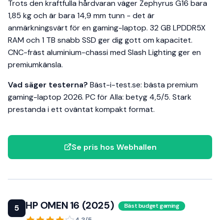
Trots den kraftfulla hårdvaran väger Zephyrus G16 bara
1,85 kg och är bara 14,9 mm tunn - det är
anmärkningsvärt för en gaming-laptop. 32 GB LPDDR5X
RAM och 1 TB snabb SSD ger dig gott om kapacitet.
CNC-fräst aluminium-chassi med Slash Lighting ger en
premiumkänsla.
Vad säger testerna?
Bäst-i-test.se: bästa premium
gaming-laptop 2026. PC för Alla: betyg 4,5/5. Stark
prestanda i ett oväntat kompakt format.
Se pris hos Webhallen
HP OMEN 16 (2025)
Bäst budget gaming
5
4,3/5