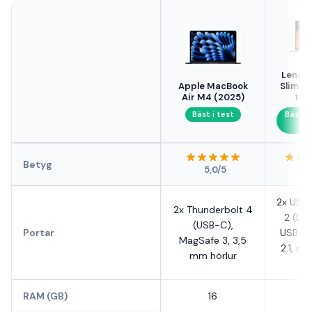
Lenov
Apple MacBook
Slim 5 
Air M4 (2025)
tum
Bäst i test
Bästa
l
Betyg
5,0/5
2x USB
2x Thunderbolt 4
2 (DP 
(USB-C),
Portar
USB-A 
MagSafe 3, 3,5
2.1, mi
mm hörlur
RAM (GB)
16