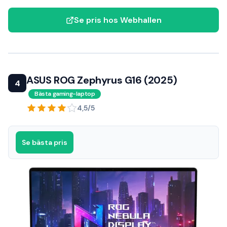
Se pris hos Webhallen
ASUS ROG Zephyrus G16 (2025)
4
Bästa gaming-laptop
4,5/5
Se bästa pris