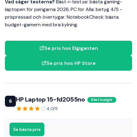
Vad säger testerna?
Bäst-i-test.se: bästa gaming-
laptopen för pengarna 2026. PC för Alla: betyg 4/5 -
prispressad och övertygar. NotebookCheck: bästa
budget-gamern med bra kylning.
Se pris hos Elgiganten
Se pris hos HP Store
HP Laptop 15-fd2055no
Bäst budget
6
4,0/5
Se bästa pris