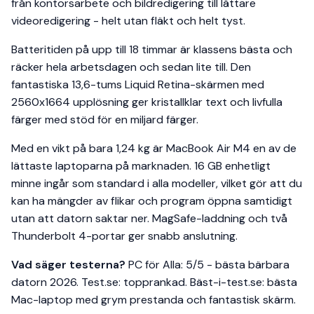
från kontorsarbete och bildredigering till lättare
videoredigering - helt utan fläkt och helt tyst.
Batteritiden på upp till 18 timmar är klassens bästa och
räcker hela arbetsdagen och sedan lite till. Den
fantastiska 13,6-tums Liquid Retina-skärmen med
2560x1664 upplösning ger kristallklar text och livfulla
färger med stöd för en miljard färger.
Med en vikt på bara 1,24 kg är MacBook Air M4 en av de
lättaste laptoparna på marknaden. 16 GB enhetligt
minne ingår som standard i alla modeller, vilket gör att du
kan ha mängder av flikar och program öppna samtidigt
utan att datorn saktar ner. MagSafe-laddning och två
Thunderbolt 4-portar ger snabb anslutning.
Vad säger testerna?
PC för Alla: 5/5 - bästa bärbara
datorn 2026. Test.se: topprankad. Bäst-i-test.se: bästa
Mac-laptop med grym prestanda och fantastisk skärm.