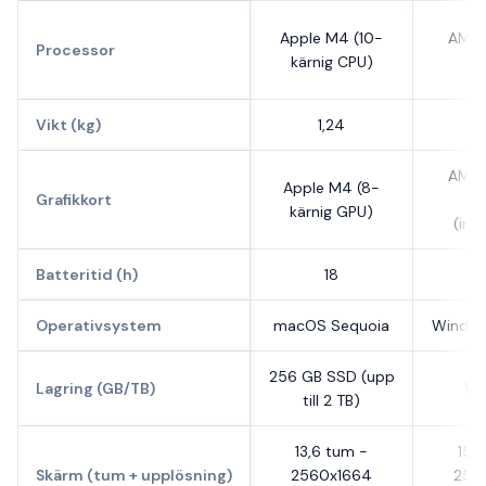
Apple M4 (10-
AMD 
Processor
kärnig CPU)
77
Vikt (kg)
1,24
AMD 
Apple M4 (8-
Grafikkort
6
kärnig GPU)
(int
Batteritid (h)
18
Operativsystem
macOS Sequoia
Window
256 GB SSD (upp
Lagring (GB/TB)
1 
till 2 TB)
13,6 tum -
15,
Skärm (tum + upplösning)
2560x1664
256