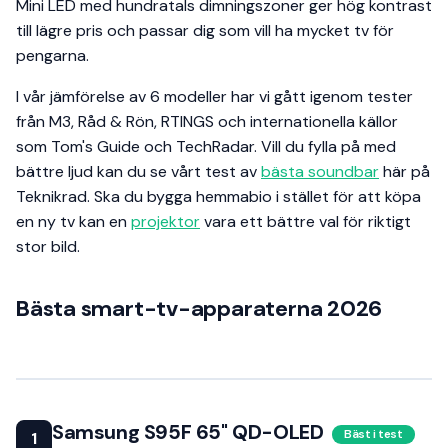
Mini LED med hundratals dimningszoner ger hög kontrast
till lägre pris och passar dig som vill ha mycket tv för
pengarna.
I vår jämförelse av 6 modeller har vi gått igenom tester
från M3, Råd & Rön, RTINGS och internationella källor
som Tom's Guide och TechRadar. Vill du fylla på med
bättre ljud kan du se vårt test av
bästa soundbar
här på
Teknikrad. Ska du bygga hemmabio i stället för att köpa
en ny tv kan en
projektor
vara ett bättre val för riktigt
stor bild.
Bästa smart-tv-apparaterna 2026
Samsung S95F 65" QD-OLED
Bäst i test
1