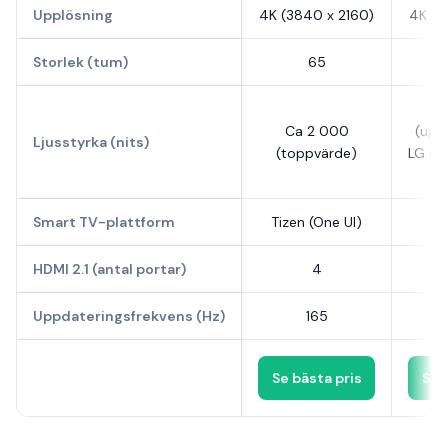
Upplösning
4K (3840 x 2160)
4K (3
Storlek (tum)
65
C
Ca 2 000
(upp
Ljusstyrka (nits)
(toppvärde)
LG upp
Smart TV-plattform
Tizen (One UI)
w
HDMI 2.1 (antal portar)
4
Uppdateringsfrekvens (Hz)
165
Se bästa pris
Se 