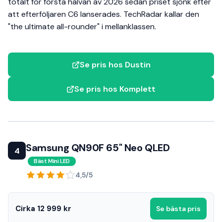
totalt för första halvan av 2026 sedan priset sjönk efter
att efterföljaren C6 lanserades. TechRadar kallar den
"the ultimate all-rounder" i mellanklassen.
Se pris hos Dustin
Se pris hos Komplett
Samsung QN90F 65" Neo QLED
4
Bäst Mini LED
4,5/5
Cirka 12 999 kr
Se bästa pris