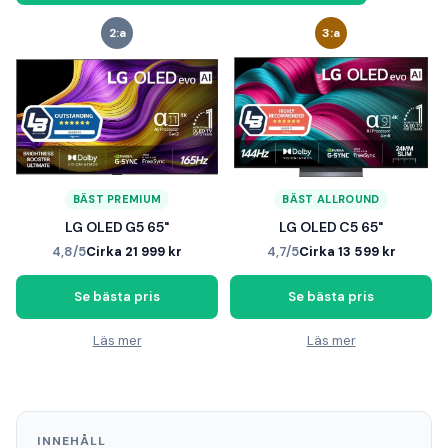
2:a
3:a
BÄST PREMIUM
BÄST ALLROUND
LG OLED G5 65"
LG OLED C5 65"
4,8/5
Cirka 21 999 kr
4,7/5
Cirka 13 599 kr
Se bästa pris
Se bästa pris
Läs mer
Läs mer
INNEHÅLL