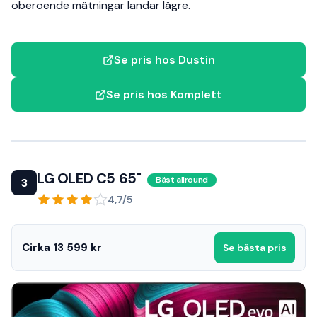
oberoende mätningar landar lägre.
Se pris hos Dustin
Se pris hos Komplett
LG OLED C5 65"
Bäst allround
3
4,7/5
Cirka 13 599 kr
Se bästa pris