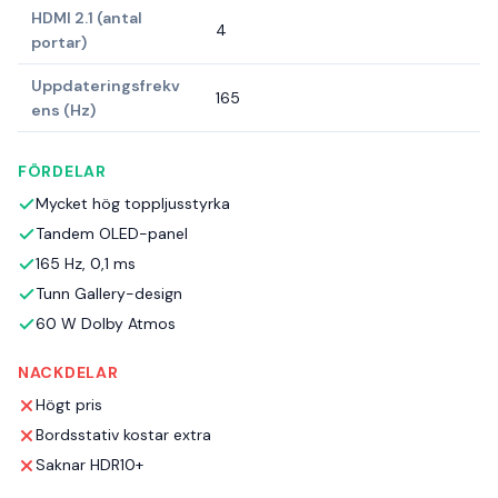
HDMI 2.1 (antal
4
portar)
Uppdateringsfrekv
165
ens (Hz)
FÖRDELAR
Mycket hög toppljusstyrka
Tandem OLED-panel
165 Hz, 0,1 ms
Tunn Gallery-design
60 W Dolby Atmos
NACKDELAR
Högt pris
Bordsstativ kostar extra
Saknar HDR10+