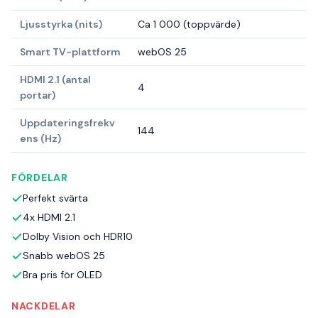
Ljusstyrka (nits)
Ca 1 000 (toppvärde)
Smart TV-plattform
webOS 25
HDMI 2.1 (antal
4
portar)
Uppdateringsfrekv
144
ens (Hz)
FÖRDELAR
Perfekt svärta
4x HDMI 2.1
Dolby Vision och HDR10
Snabb webOS 25
Bra pris för OLED
NACKDELAR