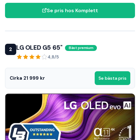
Se pris hos Komplett
LG OLED G5 65"
Bäst premium
2
4,8/5
Cirka 21 999 kr
Se bästa pris