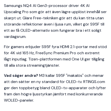
Samsungs NQ4 AI Gen3-processor driver 4K AI
Upscaling Pro som gör att även lägre upplöst innehåll ser
skarpt ut. Glare Free-tekniken gör att du kan titta utan
störande reflektioner även i ljusa rum, vilket gör S95F till
ett av få OLED-alternativ som fungerar bra i ett soligt
vardagsrum.
För gamers erbjuder S95F fyra HDMI 2.1-portar med stöd
för 4K vid 165 Hz, FreeSync Premium Pro och extremt
lågt inputlag. Tizen-plattformen med One UI ger tillgång
till alla stora streamingtjänster.
Vad säger andra?
M3 kallar S95F "makalös" och menar
att den sätter en ny standard för OLED-tv. RTINGS.com
ger den toppbetyg bland OLED-tv-apparater och lyfter
fram den högre ljusstyrkan jämfört med konkurrerande
WOLED-paneler.