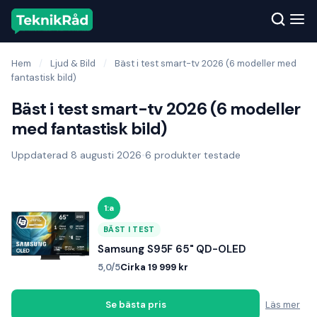
Hem
/
Ljud & Bild
/
Bäst i test smart-tv 2026 (6 modeller med
fantastisk bild)
Bäst i test smart-tv 2026 (6 modeller
med fantastisk bild)
Uppdaterad 8 augusti 2026
•
6 produkter testade
1:a
BÄST I TEST
Samsung S95F 65" QD-OLED
5,0/5
Cirka 19 999 kr
Se bästa pris
Läs mer