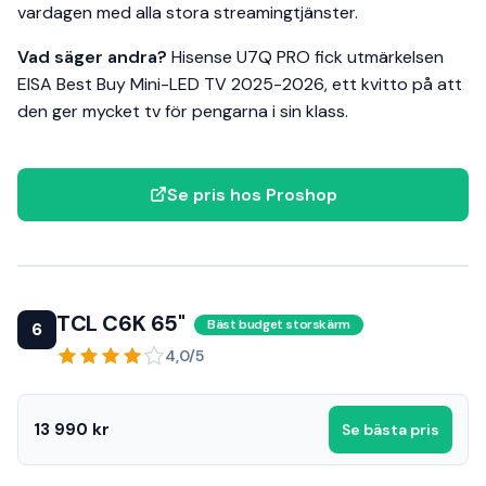
vardagen med alla stora streamingtjänster.
Vad säger andra?
Hisense U7Q PRO fick utmärkelsen
EISA Best Buy Mini-LED TV 2025-2026, ett kvitto på att
den ger mycket tv för pengarna i sin klass.
Se pris hos Proshop
TCL C6K 65"
Bäst budget storskärm
6
4,0/5
13 990 kr
Se bästa pris