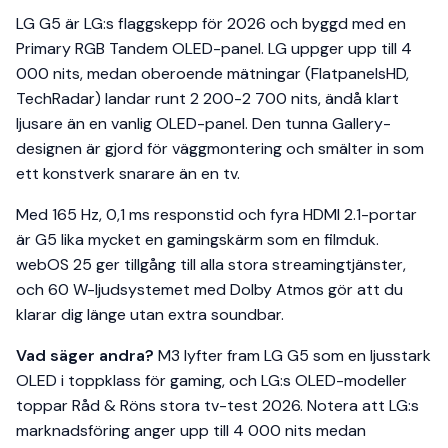
LG G5 är LG:s flaggskepp för 2026 och byggd med en
Primary RGB Tandem OLED-panel. LG uppger upp till 4
000 nits, medan oberoende mätningar (FlatpanelsHD,
TechRadar) landar runt 2 200-2 700 nits, ändå klart
ljusare än en vanlig OLED-panel. Den tunna Gallery-
designen är gjord för väggmontering och smälter in som
ett konstverk snarare än en tv.
Med 165 Hz, 0,1 ms responstid och fyra HDMI 2.1-portar
är G5 lika mycket en gamingskärm som en filmduk.
webOS 25 ger tillgång till alla stora streamingtjänster,
och 60 W-ljudsystemet med Dolby Atmos gör att du
klarar dig länge utan extra soundbar.
Vad säger andra?
M3 lyfter fram LG G5 som en ljusstark
OLED i toppklass för gaming, och LG:s OLED-modeller
toppar Råd & Röns stora tv-test 2026. Notera att LG:s
marknadsföring anger upp till 4 000 nits medan