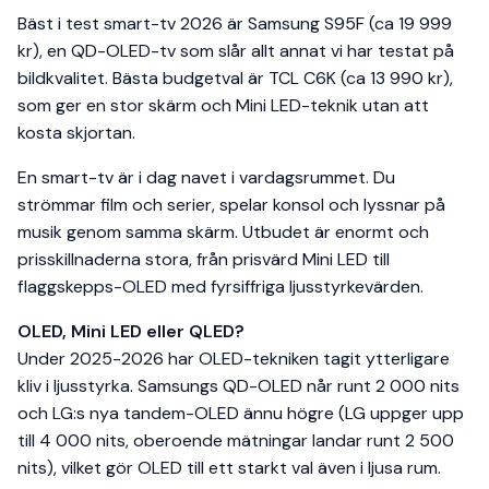
Bäst i test smart-tv 2026 är Samsung S95F (ca 19 999
kr), en QD-OLED-tv som slår allt annat vi har testat på
bildkvalitet. Bästa budgetval är TCL C6K (ca 13 990 kr),
som ger en stor skärm och Mini LED-teknik utan att
kosta skjortan.
En smart-tv är i dag navet i vardagsrummet. Du
strömmar film och serier, spelar konsol och lyssnar på
musik genom samma skärm. Utbudet är enormt och
prisskillnaderna stora, från prisvärd Mini LED till
flaggskepps-OLED med fyrsiffriga ljusstyrkevärden.
OLED, Mini LED eller QLED?
Under 2025-2026 har OLED-tekniken tagit ytterligare
kliv i ljusstyrka. Samsungs QD-OLED når runt 2 000 nits
och LG:s nya tandem-OLED ännu högre (LG uppger upp
till 4 000 nits, oberoende mätningar landar runt 2 500
nits), vilket gör OLED till ett starkt val även i ljusa rum.