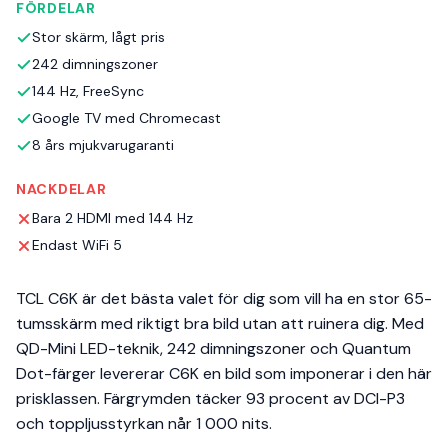
FÖRDELAR
Stor skärm, lågt pris
242 dimningszoner
144 Hz, FreeSync
Google TV med Chromecast
8 års mjukvarugaranti
NACKDELAR
Bara 2 HDMI med 144 Hz
Endast WiFi 5
TCL C6K är det bästa valet för dig som vill ha en stor 65-
tumsskärm med riktigt bra bild utan att ruinera dig. Med
QD-Mini LED-teknik, 242 dimningszoner och Quantum
Dot-färger levererar C6K en bild som imponerar i den här
prisklassen. Färgrymden täcker 93 procent av DCI-P3
och toppljusstyrkan når 1 000 nits.