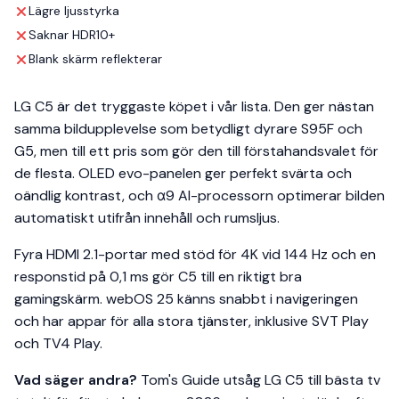
Lägre ljusstyrka
Saknar HDR10+
Blank skärm reflekterar
LG C5 är det tryggaste köpet i vår lista. Den ger nästan
samma bildupplevelse som betydligt dyrare S95F och
G5, men till ett pris som gör den till förstahandsvalet för
de flesta. OLED evo-panelen ger perfekt svärta och
oändlig kontrast, och α9 AI-processorn optimerar bilden
automatiskt utifrån innehåll och rumsljus.
Fyra HDMI 2.1-portar med stöd för 4K vid 144 Hz och en
responstid på 0,1 ms gör C5 till en riktigt bra
gamingskärm. webOS 25 känns snabbt i navigeringen
och har appar för alla stora tjänster, inklusive SVT Play
och TV4 Play.
Vad säger andra?
Tom's Guide utsåg LG C5 till bästa tv