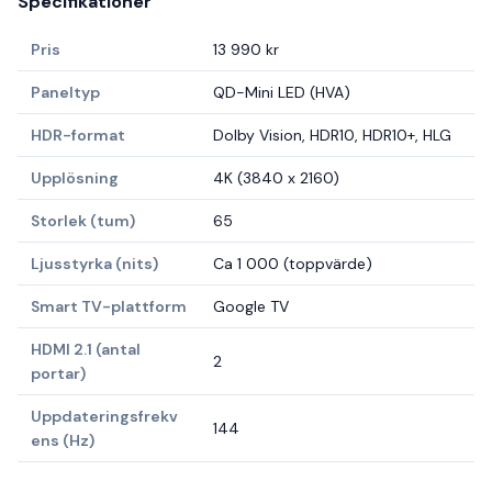
Specifikationer
Pris
13 990 kr
Paneltyp
QD-Mini LED (HVA)
HDR-format
Dolby Vision, HDR10, HDR10+, HLG
Upplösning
4K (3840 x 2160)
Storlek (tum)
65
Ljusstyrka (nits)
Ca 1 000 (toppvärde)
Smart TV-plattform
Google TV
HDMI 2.1 (antal
2
portar)
Uppdateringsfrekv
144
ens (Hz)