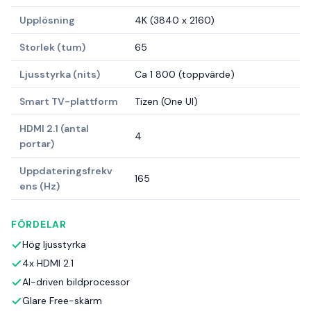
Upplösning
4K (3840 x 2160)
Storlek (tum)
65
Ljusstyrka (nits)
Ca 1 800 (toppvärde)
Smart TV-plattform
Tizen (One UI)
HDMI 2.1 (antal
4
portar)
Uppdateringsfrekv
165
ens (Hz)
FÖRDELAR
Hög ljusstyrka
4x HDMI 2.1
AI-driven bildprocessor
Glare Free-skärm