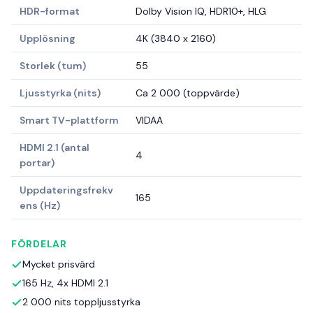
HDR-format
Dolby Vision IQ, HDR10+, HLG
Upplösning
4K (3840 x 2160)
Storlek (tum)
55
Ljusstyrka (nits)
Ca 2 000 (toppvärde)
Smart TV-plattform
VIDAA
HDMI 2.1 (antal
4
portar)
Uppdateringsfrekv
165
ens (Hz)
FÖRDELAR
Mycket prisvärd
165 Hz, 4x HDMI 2.1
2 000 nits toppljusstyrka