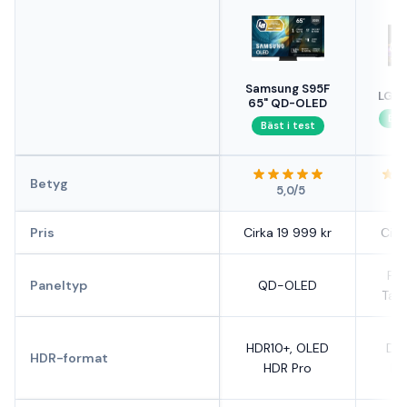
Samsung S95F
LG O
65" QD-OLED
Bäs
Bäst i test
Betyg
5,0/5
Pris
Cirka 19 999 kr
Cirk
Pr
Paneltyp
QD-OLED
Tan
HDR10+, OLED
Dol
HDR-format
HDR Pro
HD