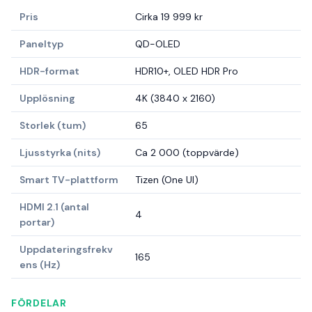
Pris
Cirka 19 999 kr
Paneltyp
QD-OLED
HDR-format
HDR10+, OLED HDR Pro
Upplösning
4K (3840 x 2160)
Storlek (tum)
65
Ljusstyrka (nits)
Ca 2 000 (toppvärde)
Smart TV-plattform
Tizen (One UI)
HDMI 2.1 (antal
4
portar)
Uppdateringsfrekv
165
ens (Hz)
FÖRDELAR