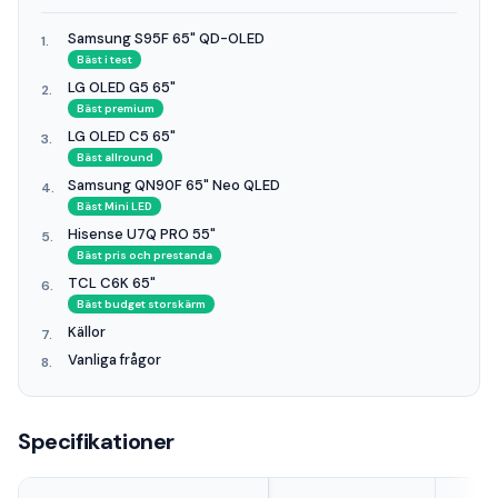
Samsung S95F 65" QD-OLED
Bäst i test
LG OLED G5 65"
Bäst premium
LG OLED C5 65"
Bäst allround
Samsung QN90F 65" Neo QLED
Bäst Mini LED
Hisense U7Q PRO 55"
Bäst pris och prestanda
TCL C6K 65"
Bäst budget storskärm
Källor
Vanliga frågor
Specifikationer