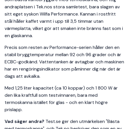
andraplatsen i Tek.nos stora samletest, bara slagen av
sitt eget syskon Wilfa Performance. Kannan i rostfritt
stål håller kaffet varmt i upp till 3,5 timmar utan
värmeplatta, vilket gör att smaken inte bränns fast som i
en glaskanna.
Precis som resten av Performance-serien håller den en
stabil bryggtemperatur mellan 92 och 96 grader och är
ECBC-godkänd. Vattentanken är avtagbar och maskinen
har en rengöringsindikator som påminner dig när det är
dags att avkalka.
Med 1,25 liter kapacitet (ca 10 koppar) och 1 800 W är
den lika kraftfull som testvinnaren, bara med
termoskanna istället för glas - och en klart högre
prislapp.
Vad säger andra?
Test.se ger den utmärkelsen "Bästa
med termoskanna", och Tek.no beskriver den som en av