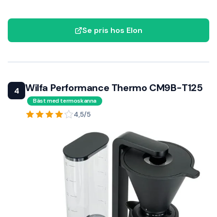
Se pris hos Elon
Wilfa Performance Thermo CM9B-T125
4
Bäst med termoskanna
4,5/5