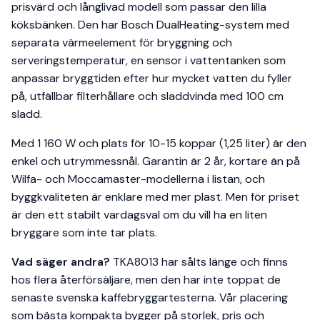
prisvärd och långlivad modell som passar den lilla
köksbänken. Den har Bosch DualHeating-system med
separata värmeelement för bryggning och
serveringstemperatur, en sensor i vattentanken som
anpassar bryggtiden efter hur mycket vatten du fyller
på, utfällbar filterhållare och sladdvinda med 100 cm
sladd.
Med 1 160 W och plats för 10-15 koppar (1,25 liter) är den
enkel och utrymmessnål. Garantin är 2 år, kortare än på
Wilfa- och Moccamaster-modellerna i listan, och
byggkvaliteten är enklare med mer plast. Men för priset
är den ett stabilt vardagsval om du vill ha en liten
bryggare som inte tar plats.
Vad säger andra?
TKA8013 har sålts länge och finns
hos flera återförsäljare, men den har inte toppat de
senaste svenska kaffebryggartesterna. Vår placering
som bästa kompakta bygger på storlek, pris och