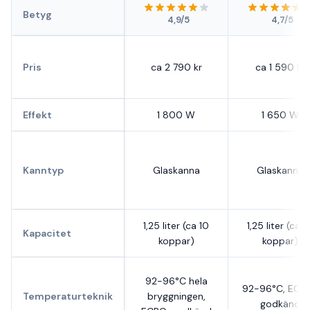
Betyg
4,9/5
4,7/5
Pris
ca 2 790 kr
ca 1 590 kr
Effekt
1 800 W
1 650 W
Kanntyp
Glaskanna
Glaskanna
1,25 liter (ca 10
1,25 liter (ca 1
Kapacitet
koppar)
koppar)
92-96°C hela
92-96°C, ECB
Temperaturteknik
bryggningen,
godkänd