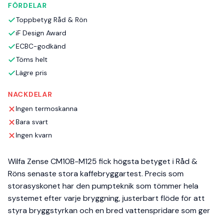
FÖRDELAR
Toppbetyg Råd & Rön
iF Design Award
ECBC-godkänd
Töms helt
Lägre pris
NACKDELAR
Ingen termoskanna
Bara svart
Ingen kvarn
Wilfa Zense CM10B-M125 fick högsta betyget i Råd &
Röns senaste stora kaffebryggartest. Precis som
storasyskonet har den pumpteknik som tömmer hela
systemet efter varje bryggning, justerbart flöde för att
styra bryggstyrkan och en bred vattenspridare som ger