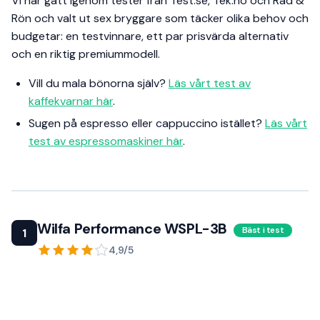
Vi har gått igenom tester från Test.se, Tek.no och Råd &
Rön och valt ut sex bryggare som täcker olika behov och
budgetar: en testvinnare, ett par prisvärda alternativ
och en riktig premiummodell.
Vill du mala bönorna själv?
Läs vårt test av
kaffekvarnar här
.
Sugen på espresso eller cappuccino istället?
Läs vårt
test av espressomaskiner här
.
Wilfa Performance WSPL-3B
Bäst i test
1
4,9/5