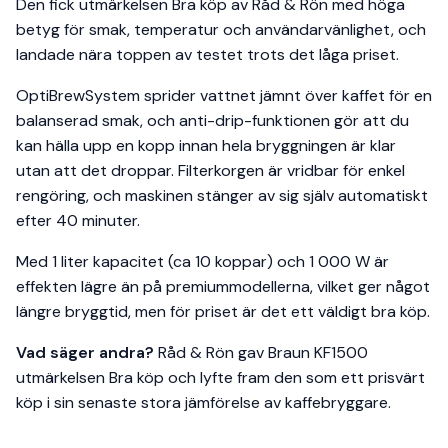
Den fick utmärkelsen Bra köp av Råd & Rön med höga
betyg för smak, temperatur och användarvänlighet, och
landade nära toppen av testet trots det låga priset.
OptiBrewSystem sprider vattnet jämnt över kaffet för en
balanserad smak, och anti-drip-funktionen gör att du
kan hälla upp en kopp innan hela bryggningen är klar
utan att det droppar. Filterkorgen är vridbar för enkel
rengöring, och maskinen stänger av sig själv automatiskt
efter 40 minuter.
Med 1 liter kapacitet (ca 10 koppar) och 1 000 W är
effekten lägre än på premiummodellerna, vilket ger något
längre bryggtid, men för priset är det ett väldigt bra köp.
Vad säger andra?
Råd & Rön gav Braun KF1500
utmärkelsen Bra köp och lyfte fram den som ett prisvärt
köp i sin senaste stora jämförelse av kaffebryggare.