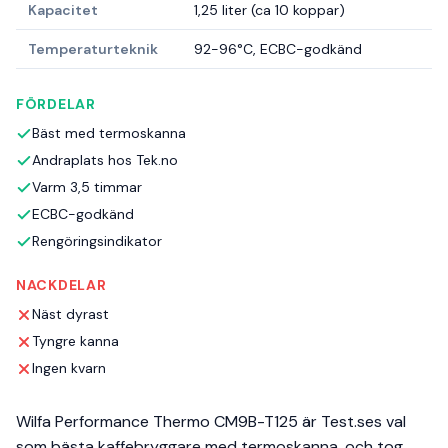
Kapacitet
1,25 liter (ca 10 koppar)
Temperaturteknik
92-96°C, ECBC-godkänd
FÖRDELAR
Bäst med termoskanna
Andraplats hos Tek.no
Varm 3,5 timmar
ECBC-godkänd
Rengöringsindikator
NACKDELAR
Näst dyrast
Tyngre kanna
Ingen kvarn
Wilfa Performance Thermo CM9B-T125 är Test.ses val
som bästa kaffebryggare med termoskanna, och tog