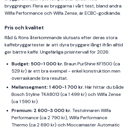
bryggningen. Flera av bryggarna i vårt test, bland andra
Wilfa Performance och Wilfa Zense, är ECBC-godkända.
Pris och kvalitet
Råd & Röns återkommande slutsats efter deras stora
kaffebryggartester är att dyra bryggare långt ifrån alltid
ger bättre kaffe. Ungefärliga prisintervall för 2026:
Budget: 500-1 000 kr.
Braun PurShine KF1500 (ca
529 kr) är ett bra exempel - enkel konstruktion men
överraskande bra resultat.
Mellansegment: 1 400-1 700 kr.
Här hittar du både
Bosch Styline TKA8013 (ca 1 499 kr) och Wilfa Zense
(ca 1 590 kr).
Premium: 2 600-3 000 kr.
Testvinnaren Wilfa
Performance (ca 2 790 kr), Wilfa Performance
Thermo (ca 2 690 kr) och Moccamaster Automatic