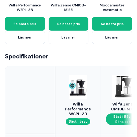
Wilfa Performance
Wilfa Zense CM10B-
Moccamaster
WSPL-3B
M125
Automatic
Se bästa pris
Se bästa pris
Se bästa pris
Läs mer
Läs mer
Läs mer
Specifikationer
Wilfa
Wilfa Zense
Performance
CM10B-M125
WSPL-3B
Bäst i Råd &
Bäst i test
Röns test