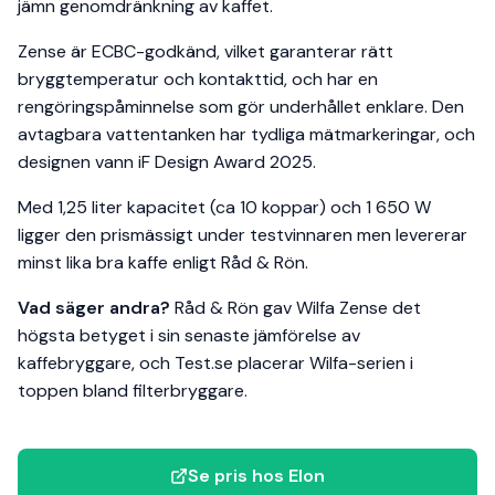
jämn genomdränkning av kaffet.
Zense är ECBC-godkänd, vilket garanterar rätt
bryggtemperatur och kontakttid, och har en
rengöringspåminnelse som gör underhållet enklare. Den
avtagbara vattentanken har tydliga mätmarkeringar, och
designen vann iF Design Award 2025.
Med 1,25 liter kapacitet (ca 10 koppar) och 1 650 W
ligger den prismässigt under testvinnaren men levererar
minst lika bra kaffe enligt Råd & Rön.
Vad säger andra?
Råd & Rön gav Wilfa Zense det
högsta betyget i sin senaste jämförelse av
kaffebryggare, och Test.se placerar Wilfa-serien i
toppen bland filterbryggare.
Se pris hos Elon