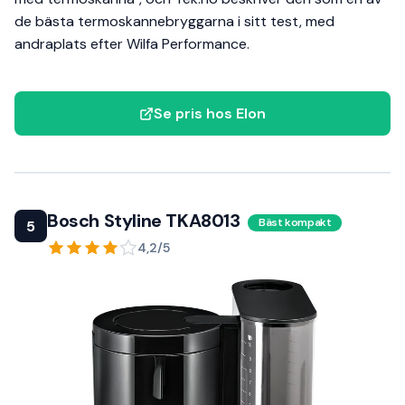
de bästa termoskannebryggarna i sitt test, med
andraplats efter Wilfa Performance.
Se pris hos Elon
Bosch Styline TKA8013
Bäst kompakt
5
4,2/5