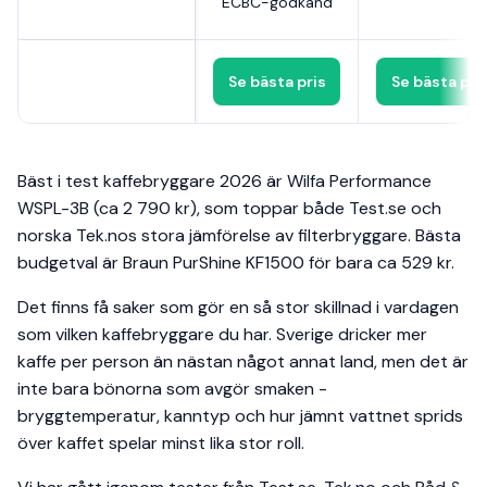
ECBC-godkänd
Se bästa pris
Se bästa pri
Bäst i test kaffebryggare 2026 är Wilfa Performance
WSPL-3B (ca 2 790 kr), som toppar både Test.se och
norska Tek.nos stora jämförelse av filterbryggare. Bästa
budgetval är Braun PurShine KF1500 för bara ca 529 kr.
Det finns få saker som gör en så stor skillnad i vardagen
som vilken kaffebryggare du har. Sverige dricker mer
kaffe per person än nästan något annat land, men det är
inte bara bönorna som avgör smaken -
bryggtemperatur, kanntyp och hur jämnt vattnet sprids
över kaffet spelar minst lika stor roll.