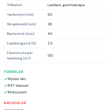
Tillbehör
Laddare, gummiskrapa
Tankvolym (ml)
60
Skrapbredd (cm)
28
Batteritid (min)
45
Laddningstid (h)
2,5
Fönsteryta per
130
laddning (m²)
FÖRDELAR
Mycket lätt
IPX7-klassad
Klicksystem
NACKDELAR