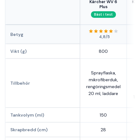
Kärcher WV 6
Kär
Plus
Bäst i test
Betyg
4,8/5
Vikt (g)
800
S
Sprayflaska,
mi
mikrofiberduk,
Tillbehör
rengöringsmedel
s
20 ml, laddare
17
Tankvolym (ml)
150
Skrapbredd (cm)
28