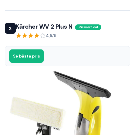
Kärcher WV 2 Plus N
Prisvärt val
2
4,5/5
Se bästa pris