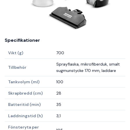
Specifikationer
Vikt (g)
700
Sprayflaska, mikrofiberduk, smalt
Tillbehör
sugmunstycke 170 mm, laddare
Tankvolym (ml)
100
Skrapbredd (cm)
28
Batteritid (min)
35
Laddningstid (h)
3,1
Fönsteryta per