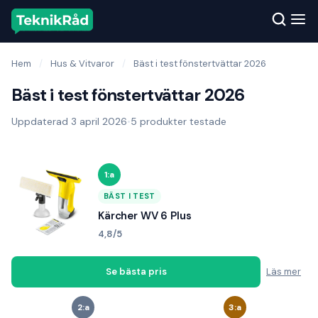
Hem
/
Hus & Vitvaror
/
Bäst i test fönstertvättar 2026
Bäst i test fönstertvättar 2026
Uppdaterad 3 april 2026
•
5 produkter testade
1:a
BÄST I TEST
Kärcher WV 6 Plus
4,8/5
Se bästa pris
Läs mer
2:a
3:a