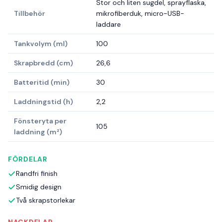
Stor och liten sugdel, sprayflaska,
Tillbehör
mikrofiberduk, micro-USB-
laddare
Tankvolym (ml)
100
Skrapbredd (cm)
26,6
Batteritid (min)
30
Laddningstid (h)
2,2
Fönsteryta per
105
laddning (m²)
FÖRDELAR
Randfri finish
Smidig design
Två skrapstorlekar
NACKDELAR