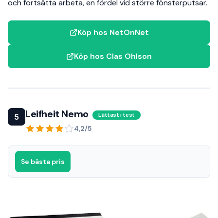
och fortsätta arbeta, en fördel vid större fönsterputsar.
Köp hos NetOnNet
Köp hos Clas Ohlson
Leifheit Nemo
Lättast i test
5
4,2/5
Se bästa pris