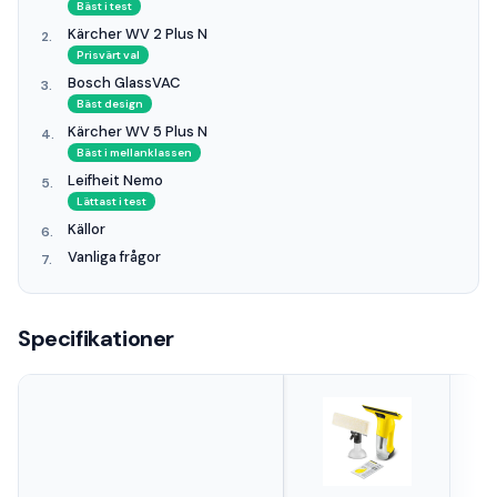
Bäst i test
Kärcher WV 2 Plus N
Prisvärt val
Bosch GlassVAC
Bäst design
Kärcher WV 5 Plus N
Bäst i mellanklassen
Leifheit Nemo
Lättast i test
Källor
Vanliga frågor
Specifikationer