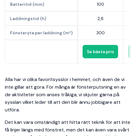
Batteritid (min)
100
Laddningstid (h)
2,8
Fönsteryta per laddning (m²)
300
Se bästa pris
S
Alla har vi olika favoritsysslor i hemmet, och även de vi
inte gillar att göra. För många är fönsterputsning en av
de aktiviteter som anses tråkiga, vi skjuter gärna på
sysslan vilket leder till att den blir ännu jobbigare att
utföra.
Det kan vara omständigt att hitta rätt teknik för att inte
få linjer längs med fönstret, men det kan även vara svårt