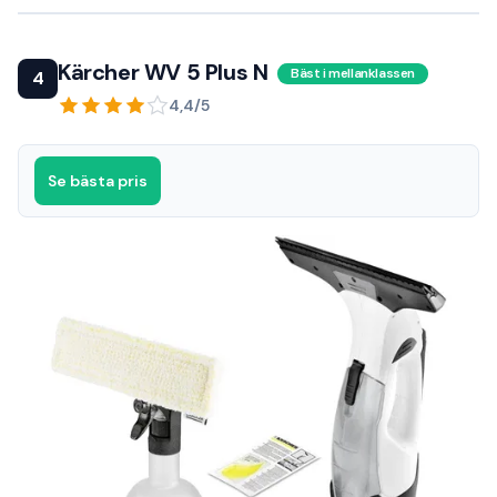
Kärcher WV 5 Plus N
Bäst i mellanklassen
4
4,4/5
Se bästa pris