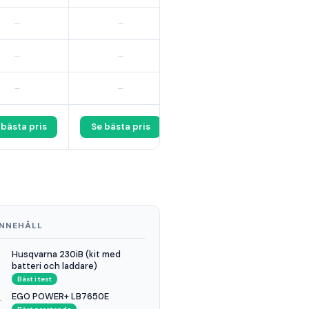
–
–
–
–
–
–
 bästa pris
Se bästa pris
INNEHÅLL
Husqvarna 230iB (kit med
batteri och laddare)
Bäst i test
EGO POWER+ LB7650E