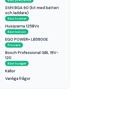
Bäst prestanda
Stihl BGA 60 (kit med batteri
och laddare)
Bäst kvalitet
Husqvarna 125BVx
Bäst bensin
EGO POWER+ LB5800E
Prisvärd
Bosch Professional GBL 18V-
120
Bäst budget
Källor
Vanliga frågor