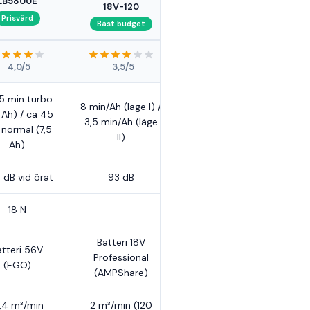
LB5800E
18V-120
Prisvärd
Bäst budget
4,0/5
3,5/5
15 min turbo
8 min/Ah (läge I) /
 Ah) / ca 45
3,5 min/Ah (läge
 normal (7,5
II)
Ah)
 dB vid örat
93 dB
18 N
–
Batteri 18V
atteri 56V
Professional
(EGO)
(AMPShare)
,4 m³/min
2 m³/min (120