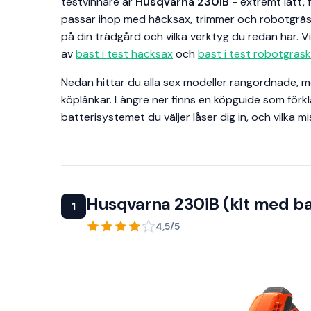
testvinnare är
Husqvarna 230iB
- extremt lätt,
passar ihop med häcksax, trimmer och robotgräs
på din trädgård och vilka verktyg du redan har. Vi
av
bäst i test häcksax
och
bäst i test robotgräsk
Nedan hittar du alla sex modeller rangordnade, m
köplänkar. Längre ner finns en köpguide som förkl
batterisystemet du väljer låser dig in, och vilka m
Husqvarna 230iB (kit med ba
1
4,5/5