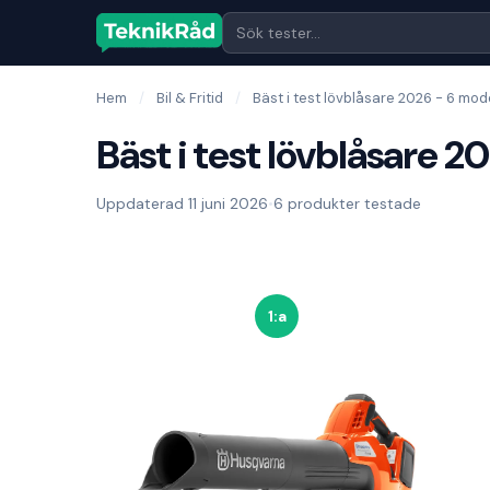
Hem
/
Bil & Fritid
/
Bäst i test lövblåsare 2026 - 6 mod
Bäst i test lövblåsare 2
Uppdaterad 11 juni 2026
•
6 produkter testade
1:a