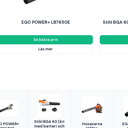
EGO POWER+ LB7650E
Stihl BGA 6
Se bästa pris
Läs mer
Stihl BGA 60 (kit
O POWER+
Husqvarna
EG
med batteri och