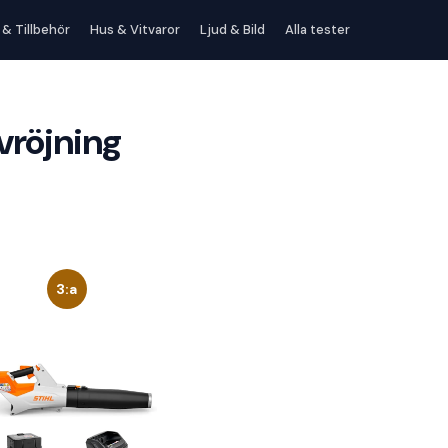
 & Tillbehör
Hus & Vitvaror
Ljud & Bild
Alla tester
övröjning
3:a