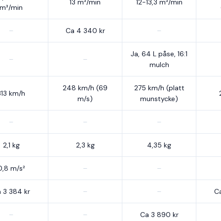
13 m³/min
12-13,3 m³/min
m³/min
–
Ca 4 340 kr
–
Ja, 64 L påse, 16:1
–
–
mulch
248 km/h (69
275 km/h (platt
313 km/h
m/s)
munstycke)
–
–
–
2,1 kg
2,3 kg
4,35 kg
0,8 m/s²
–
–
 3 384 kr
–
–
Ca
–
–
Ca 3 890 kr