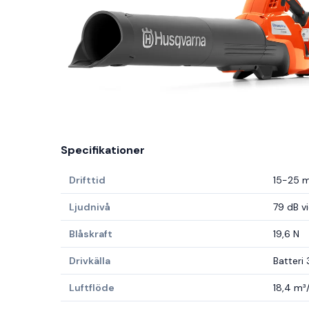
Specifikationer
Drifttid
15-25 m
Ljudnivå
79 dB v
Blåskraft
19,6 N
Drivkälla
Batteri 
Luftflöde
18,4 m³