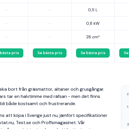
–
–
0,5 L
–
–
0,8 kW
–
–
28 cm³
bästa pris
Se bästa pris
Se bästa pris
Se
ska bort från gräsmattor, altaner och grusgångar.
ars tar en halvtimme med räfsan - men det finns
n bli både kostsamt och frustrerande.
s att köpa i Sverige just nu, jämfört specifikationer
stat.nu, Test.se och Proffsmagasinet. Vår