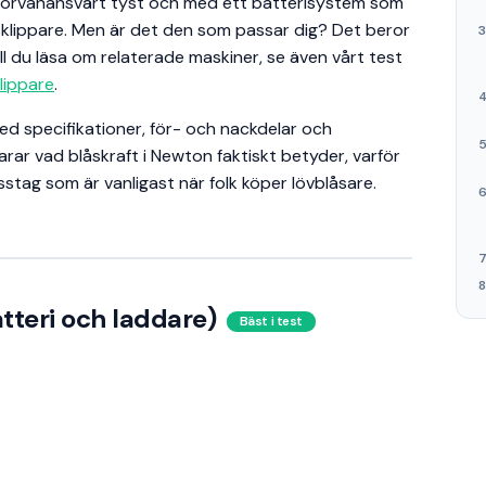
 förvånansvärt tyst och med ett batterisystem som
klippare. Men är det den som passar dig? Det beror
ll du läsa om relaterade maskiner, se även vårt test
lippare
.
ed specifikationer, för- och nackdelar och
arar vad blåskraft i Newton faktiskt betyder, varför
isstag som är vanligast när folk köper lövblåsare.
tteri och laddare)
Bäst i test