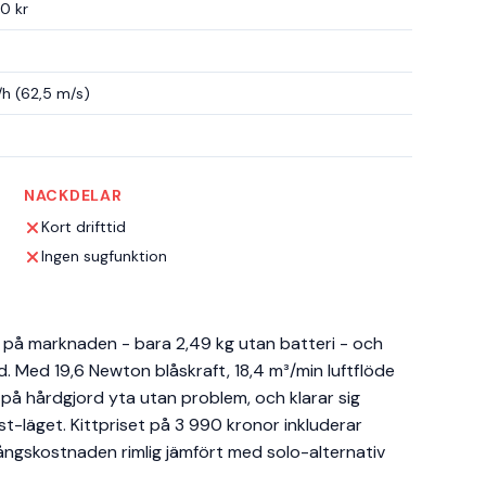
0 kr
h (62,5 m/s)
NACKDELAR
Kort drifttid
Ingen sugfunktion
a på marknaden - bara 2,49 kg utan batteri - och
ård. Med 19,6 Newton blåskraft, 18,4 m³/min luftflöde
 på hårdgjord yta utan problem, och klarar sig
t-läget. Kittpriset på 3 990 kronor inkluderar
ångskostnaden rimlig jämfört med solo-alternativ