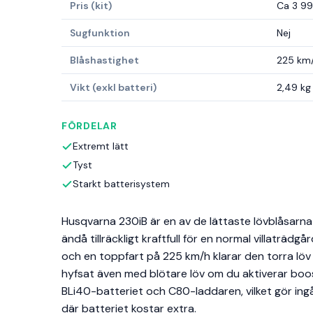
Pris (kit)
Ca 3 99
Sugfunktion
Nej
Blåshastighet
225 km/
Vikt (exkl batteri)
2,49 kg
FÖRDELAR
Extremt lätt
Tyst
Starkt batterisystem
Husqvarna 230iB är en av de lättaste lövblåsarn
ändå tillräckligt kraftfull för en normal villaträdg
och en toppfart på 225 km/h klarar den torra löv
hyfsat även med blötare löv om du aktiverar boos
BLi40-batteriet och C80-laddaren, vilket gör ing
där batteriet kostar extra.