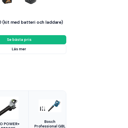
0 (kit med batteri och laddare)
Se bästa pris
Läs mer
Bosch
O POWER+
Professional GBL