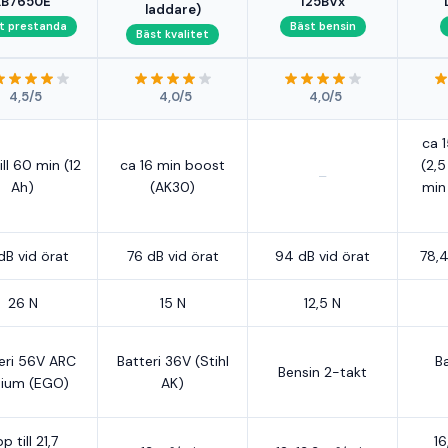
LB7650E
125BVx
laddare)
t prestanda
Bäst bensin
Bäst kvalitet
4,5/5
4,0/5
4,0/5
ca 
ill 60 min (12
ca 16 min boost
(2,5
–
Ah)
(AK30)
min
dB vid örat
76 dB vid örat
94 dB vid örat
78,4
26 N
15 N
12,5 N
eri 56V ARC
Batteri 36V (Stihl
B
Bensin 2-takt
hium (EGO)
AK)
p till 21,7
16