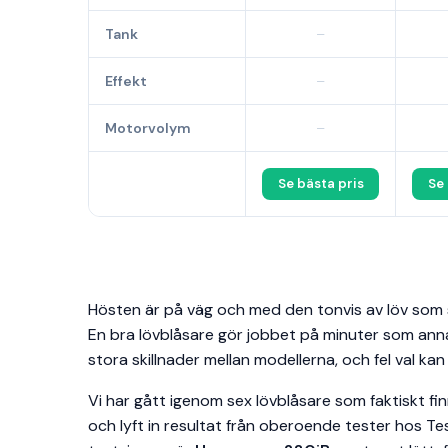
Tank
–
Effekt
–
Motorvolym
–
Se bästa pris
Se 
Hösten är på väg och med den tonvis av löv som 
En bra lövblåsare gör jobbet på minuter som ann
stora skillnader mellan modellerna, och fel val ka
Vi har gått igenom sex lövblåsare som faktiskt finn
och lyft in resultat från oberoende tester hos Te