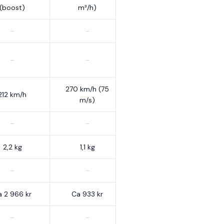
(boost)
m³/h)
–
–
–
–
270 km/h (75
212 km/h
m/s)
–
–
2,2 kg
1,1 kg
–
–
 2 966 kr
Ca 933 kr
–
–