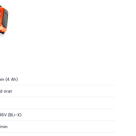
in (4 Ah)
id örat
36V (BLi-X)
/min