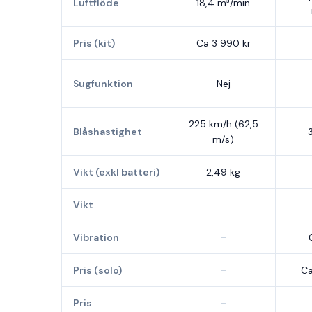
Luftflöde
18,4 m³/min
Pris (kit)
Ca 3 990 kr
Sugfunktion
Nej
225 km/h (62,5
Blåshastighet
m/s)
Vikt (exkl batteri)
2,49 kg
Vikt
–
Vibration
–
Pris (solo)
–
Ca
Pris
–