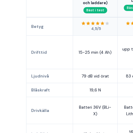
och laddare)
Bäs
Bäst i test
Betyg
4,5/5
upp t
Drifttid
15-25 min (4 Ah)
Ljudnivå
79 dB vid örat
83 
Blåskraft
19,6 N
Batteri 36V (BLi-
Batt
Drivkälla
X)
Lit
up